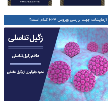
آزمایشات جهت بررسی ویروس HPV کدام است؟