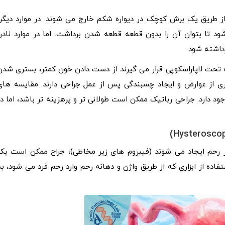
قات، فیبروم را تکه تکه می کنند (morcellation) و از طریق یک برش کوچک در دیواره شکم خارج می شوند. در موارد دیگر
د تا بتوان آن را بدون قطعه قطعه شدن برداشت. اما در موارد نادر،
که تحت لاپاراسکوپی قرار می ‌گیرند از دست دادن خون کمتر، بستری شدن
تری از عوارض و ایجاد چسبندگی پس از عمل جراحی دارند. مقایسه های
 دارد. جراحی رباتیک ممکن است طولانی تر و پرهزینه تر باشد، اما در
ر رحم ایجاد می شوند (فیبروم های زیر مخاطی)، جراح ممکن است یک
ده از ابزاری که از طریق واژن و دهانه رحم وارد رحم فرد می شود، به