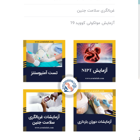
غربالگری سلامت جنین
آزمایش مولکولی کووید 19