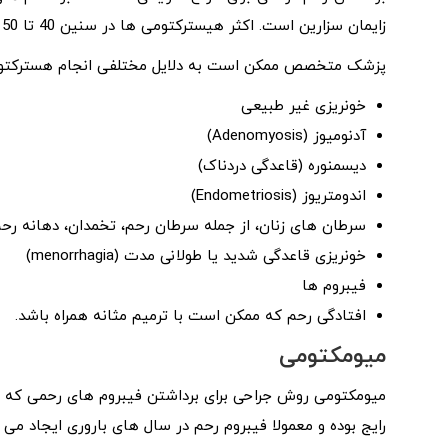
زایمان سزارین است. اکثر هیسترکتومی ها در سنین 40 تا 50 سالگی انجام می شود.
پزشک متخصص ممکن است به دلایل مختلفی انجام هسترکتومی 
خونریزی غیر طبیعی
آدنومیوز (Adenomyosis)
دیسمنوره (قاعدگی دردناک)
اندومتریوز (Endometriosis)
سرطان های زنان، از جمله سرطان رحم، تخمدان، دهانه رحم 
خونریزی قاعدگی شدید یا طولانی مدت (menorrhagia)
فیبروم ها
افتادگی رحم که ممکن است با ترمیم مثانه همراه باشد.
میومکتومی
میومکتومی روش جراحی برای برداشتن فیبروم های رحمی که لیوم
رایج بوده و معمولا فیبروم رحم در سال های باروری ایجاد می