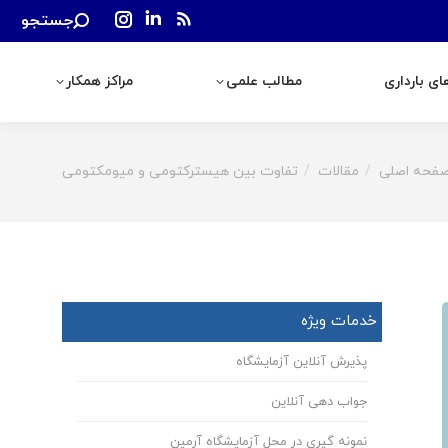
Search:
جستجو
رداری
مطالب علمی
مراکز همکار
Instagram
Linkedin
Rss
page
page
page
ی بارداری
مطالب علمی
مراکز همکار
opens
opens
opens
in
in
in
new
new
new
window
window
window
فحه اصلی
مقالات
تفاوت بین هیسترکتومی و میومکتومی
You are h
خدمات ویژه
پذیرش آنلاین آزمایشگاه
جواب دهی آنلاین
نمونه گیری در محل آزمایشگاه آرمین