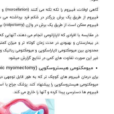
گاهی او
فیبروم از طریق یک برش بزرگتر در شکم فرد برداشته می شو
فیبروم ممکن است از طریق یک برش در واژن (colpotomy) برداشته شود.
در مقایسه با افرادی که لاپاراتومی انجام می دهند، آنهایی 
در بیمارستان و بهبودی در مدت زمان کوتاه ‌تر و میزان کم
محدودی بین میومکتومی لاپاراسکوپی و میومکتومی رباتیک وجود
غیر این صورت تفاوت های کمی در نتایج گزارش میشود.
میومکتومی هیستروسکوپی (Hysteroscopic myomectomy)
برای درمان فیبروم های کوچک تر که به طور قابل توجهی د
میومکتومی هیستروسکوپی را پیشنهاد کند. پزشک جراح با استفا
فیبروم ها دسترسی پیدا کرده و آنها را خارج می کند.