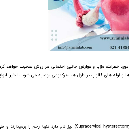
ورد خطرات، مزایا و عوارض جانبی احتمالی هر روش صحبت خواهد کرد.
 و لوله های فالوپ در طول هیسترکتومی توصیه می شود یا خیر. انواع
در این نوع هیسترکتومی که هیسترکتومی سوپراسرویکال (Supracervical hysterectomy) نیز نام دارد تنها رحم را برمیدارند و 