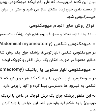
بیان این نکته ضروریست که علی رغم اینکه میومکتومی بهترین 
از دست دادن خون زیاد مشکل ساز می شود و حتی در موارد 
هیسترکتومی شود.
انواع روش های انجام میومکتومی
بسته به اندازه، تعداد و محل فیبروم‌ های فرد، پزشک متخ
میومکتومی شکمی (Abdominal myomectomy)
در میومکتومی شکمی (لاپاراتومی)، پزشک جراح یک برش شکمی
منظور معمولاً در صورت امکان یک برش افقی و کوچک ایجاد م
میومکتومی لاپاراسکوپی یا رباتیک (Laparoscopic or robotic myomectomy)
در میومکتومی لاپاراسکوپی یا رباتیک که هر دو روش
کم ت
شکمی به فیبروم ها دسترسی پیدا کرده و آنها را برمی دارد.
به این منظور پزشک جراح یک برش کوچک در داخل یا نزدیک ن
دوربین) را به شکم فرد وارد می کند. این جراحی با وارد کرد
شود.