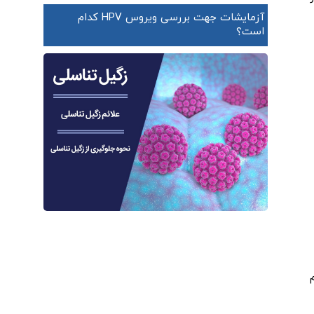
آزمایشات جهت بررسی ویروس HPV کدام
است؟