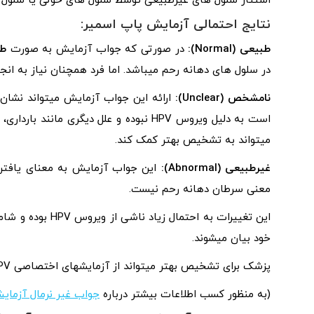
استتار سلول‌ های غیرطبیعی توسط سلول‌ های خونی یا سلول‌
نتایج احتمالی آزمایش پاپ اسمیر:
طبیعی (
Normal
):
در صورتی که جواب آزمایش به صورت
طب
در سلول‌ های دهانه رحم میباشد. اما فرد همچنان نیاز به ان
نامشخص (
Unclear
):
ارائه این جواب آزمایش میتواند نشان 
است به دلیل ویروس HPV نبوده و علل دیگری مانند بارداری، یائسگی یا عفونت میتواند مسبب آن باشد. در این شرایط
میتواند به تشخیص بهتر کمک کند.
غیرطبیعی (
Abnormal
):
این جواب آزمایش به معنای یافتن ت
معنی سرطان دهانه رحم نیست.
این تغییرات به ا
خود بیان میشوند.
پزشک برای تشخیص بهتر میتواند از آزمایشهای اختصاصی HPV و یا ارجاع به کولپوسکوپی و نمونه برداری از بافت رحم استفاده کند.
(به منظور کسب اطلاعات بیشتر درباره‌
جواب غیر نرمال آزمای