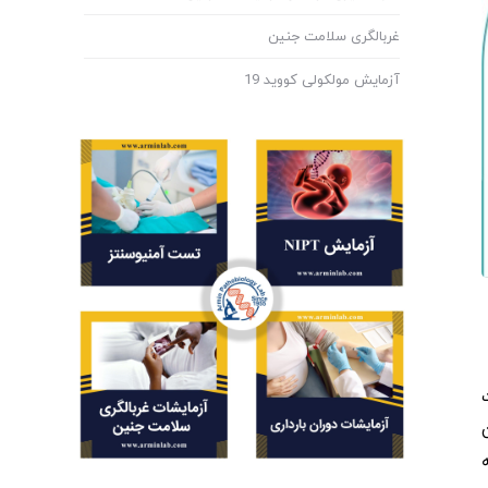
غربالگری سلامت جنین
آزمایش مولکولی کووید 19