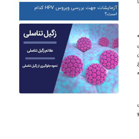
آزمایشات جهت بررسی ویروس HPV کدام
است؟
ه
ای
ان
تا ۱۹ سال رخ
به
دو