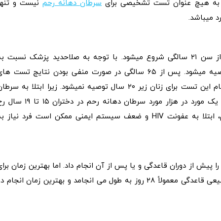
ر به هیچ عنوان تست تشخیصی برای
سرطان دهانه رحم
نیست و تنها
د میباشد.
در صورت داشتن رابطه جنسی، غربالگری تست پاپ اسمیر از سن ۲۱ سالگی شروع میشود. با توجه به صلاحدید پزشک نسبت ب
وضعیت فرد انجام مجدد این تست یک تا سه سال بعد توصیه میشود. پس از ۶۵ سالگی در صورت منفی بودن نتایج تست ه
پیشین نیازی به انجام مجدد غربالگری نمیباشد. از طرفی انجام این تست برای زنان زیر ۲۰ سال توصیه نمیشود. زیرا ابتلا به سرط
دهانه رحم در این گروه بسیار نادر است. طبق آمار، کمتر از یک مورد در هزار مورد سرطان دهانه رحم در دختران ۱۵ 
میدهد. در صورت داشتن سابقه ابتلا به سرطان دهانه رحم، ابتلا به عفونت HIV و ضعف سیستم ایمنی ممکن است فرد نیاز 
ا پیش از دوران قاعدگی و یا پس از آن انجام داد. اما بهترین زمان برای
انجام این تست اواسط سیکل قاعدگی میباشد. (یک چرخه طبیعی قاعدگی معمولاً ۲۸ روز به طول می‌ انجامد و بهترین زمان انجام 