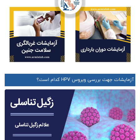
آزمایشات جهت بررسی ویروس HPV کدام است؟