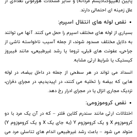
پایین (هیپوگنادیسم مردانه) و سایر مشکلات هورمونی تعدادی از
علل زمینه ای احتمالی دارند.
نقص لوله های انتقال اسپرم:
بسیاری از لوله های مختلف اسپرم را حمل می کنند. آنها می توانند
به دلایل مختلف مسدود شوند، از جمله آسیب ناخواسته ناشی از
جراحی، عفونت های قبلی، تروما یا رشد غیرطبیعی، مانند فیبروز
کیستیک یا شرایط ارثی مشابه.
انسداد می تواند در هر سطحی از جمله در داخل بیضه، در لوله
هایی که بیضه را تخلیه می کنند، در اپیدیدیم، در مجرای دفران،
نزدیک مجاری انزال یا در مجرای ادرار رخ دهد.
نقص کروموزومی:
اختلالات ارثی مانند سندرم کلاین فلتر – که در آن یک مرد با دو
کروموزوم X و یک کروموزوم Y (به جای یک X و یک کروموزوم Y)
متولد می شود – باعث رشد غیرطبیعی اندام های تناسلی مرد می