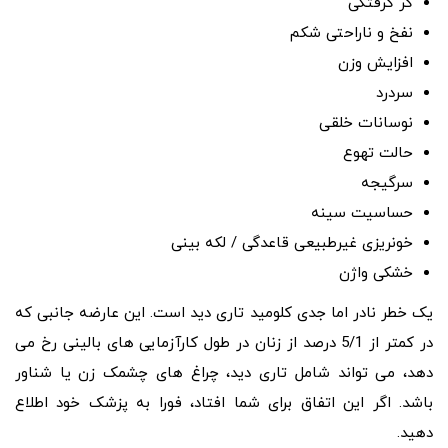
گر گرفتگی
نفخ و ناراحتی شکم
افزایش وزن
سردرد
نوسانات خلقی
حالت تهوع
سرگیجه
حساسیت سینه
خونریزی غیرطبیعی قاعدگی / لکه بینی
خشکی واژن
یک خطر نادر اما جدی کلومید تاری دید است. این عارضه جانبی که
در کمتر از 5/1 درصد از زنان در طول کارآزمایی های بالینی رخ می
دهد، می تواند شامل تاری دید، چراغ های چشمک زن یا شناور
باشد. اگر این اتفاق برای شما افتاد، فورا به پزشک خود اطلاع
دهید.