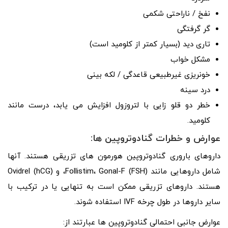
نفخ / ناراحتی شکمی
گر گرفتگی
تاری دید (بسیار کمتر از کلومید است)
مشکل خواب
خونریزی غیرطبیعی قاعدگی / لکه بینی
درد سینه
خطر دو قلو زایی با لتروزول افزایش می یابد، درست مانند
کلومید.
عوارض و خطرات گنادوتروپین ها:
داروهای باروری گنادوتروپین هورمون های تزریقی هستند. آنها
شامل داروهایی مانند Follistim، Gonal-F (FSH)، و Ovidrel (hCG)
هستند. داروهای تزریقی ممکن است به تنهایی یا در ترکیب با
سایر داروها در طول چرخه IVF استفاده شوند.
عوارض جانبی احتمالی گنادوتروپین ها عبارتند از: