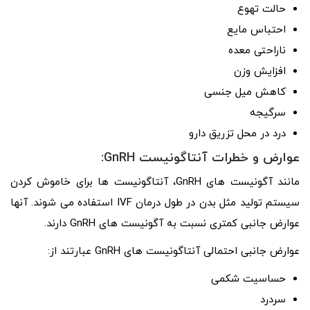
حالت تهوع
احتباس مایع
ناراحتی معده
افزایش وزن
کاهش میل جنسی
سرگیجه
درد در محل تزریق دارو
عوارض و خطرات آنتاگونیست GnRH:
مانند آگونیست های GnRH، آنتاگونیست ها برای خاموش کردن
سیستم تولید مثل بدن در طول درمان IVF استفاده می شوند. آنها
عوارض جانبی کمتری نسبت به آگونیست های GnRH دارند.
عوارض جانبی احتمالی آنتاگونیست های GnRH عبارتند از:
حساسیت شکمی
سردرد