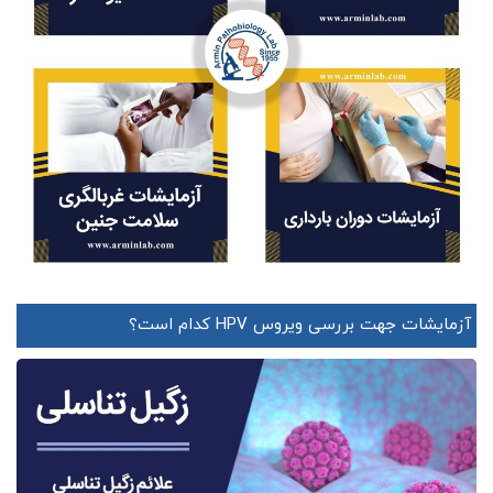
آزمایشات جهت بررسی ویروس HPV کدام است؟