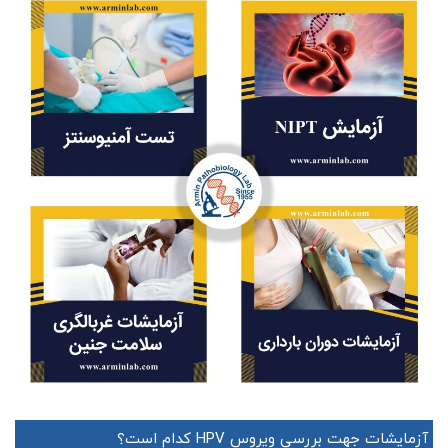
آزمایشات جهت بررسی ویروس HPV کدام است؟