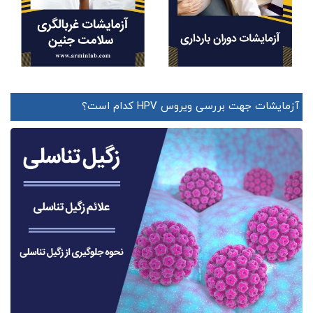
آزمایشات جهت بررسی ویروس HPV کدام است؟