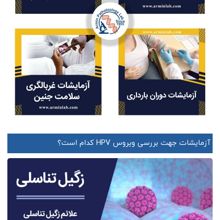
آزمایشات جهت بررسی ویروس HPV کدام است؟