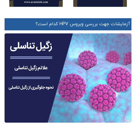
آزمایشات جهت بررسی ویروس HPV کدام است؟