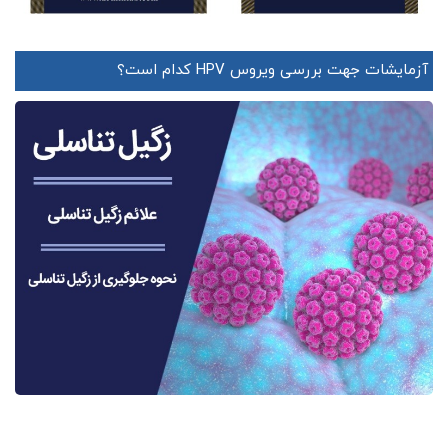
آزمایشات جهت بررسی ویروس HPV کدام است؟