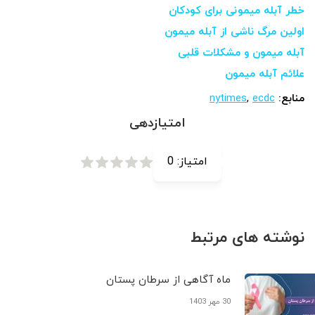
خطر آبله میمونی برای کودکان
اولین مرگ ناشی از آبله میمون
آبله میمون و مشکلات قلبی
علائم آبله میمون
منابع:
ecdc
,
nytimes
امتیازدهی
امتیاز:
0
نوشته های مرتبط
ماه آگاهی از سرطان پستان
30 مهر 1403