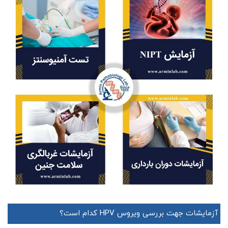
آزمایشات جهت بررسی ویروس HPV کدام است؟