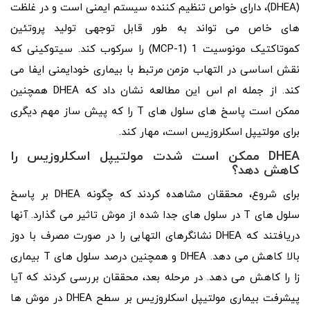
(DHEA)، دارای خواص تنظیم کننده سیستم ایمنی است و در غلظت
های خاص می تواند به طور قابل توجهی تولید پروتئین
کموتاکتیک مونوسیت 1 (MCP-1) را سرکوب کند. سیتوکینی که
نقش اساسی در التهاب مزمن مرتبط با بیماری خودایمنی ایفا می
کند. از جمله ام اس این مطالعه نشان داد که DHEA همچنین
ممکن است پاسخ‌ های سلول‌ های T را که پیش ساز مهم دیگری
برای مولتیپل اسکلروزیس است، مهار کند.
DHEA
ممکن است شدت مولتیپل اسکلروزیس را
کاهش دهد؟
برای شروع، محققان مشاهده کردند که چگونه DHEA بر پاسخ
سلول های T در سلول های جدا شده از موش تاثیر می گذارد. آنها
دریافتند که DHEA نشانگرهای التهابی را در صورت مصرف با دوز
بالا کاهش می دهد. DHEA و همچنین درصد سلول های T بیماری
زا را کاهش می دهد. در مرحله بعد، محققان بررسی کردند که آیا
پیشرفت بیماری مولتیپل اسکلروزیس بر سطح DHEA در موش ها