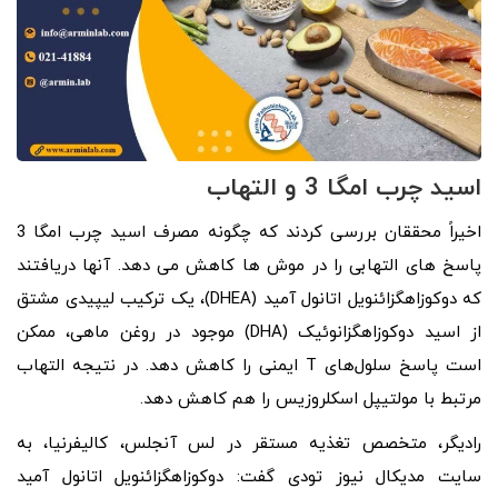
اسید چرب امگا 3 و التهاب
اخیراً محققان بررسی کردند که چگونه مصرف اسید چرب امگا 3
پاسخ های التهابی را در موش ها کاهش می دهد. آنها دریافتند
که دوکوزاهگزائنویل اتانول آمید (DHEA)، یک ترکیب لیپیدی مشتق
از اسید دوکوزاهگزانوئیک (DHA) موجود در روغن ماهی، ممکن
است پاسخ سلول‌های T ایمنی را کاهش دهد. در نتیجه التهاب
مرتبط با مولتیپل اسکلروزیس را هم کاهش دهد.
رادیگر، متخصص تغذیه مستقر در لس آنجلس، کالیفرنیا، به
سایت مدیکال نیوز تودی گفت: دوکوزاهگزائنویل اتانول آمید