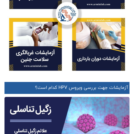
آزمایشات جهت بررسی ویروس HPV کدام است؟