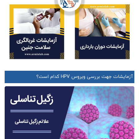
آزمایشات جهت بررسی ویروس HPV کدام است؟