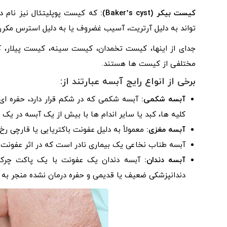
کیست بیکر (Baker’s cyst):
که کیست پوپلیتئال نیز نام دا
تواند به دلیل آرتریت، آسیب غضروف یا به دلیل استرس مکرر
جدای از اینها، کیست تخمدان، کیست سینه، کیست پیلار
مختلفی از کیست ها هستند.
برخی از انواع رایج آبسه عبارتند از:
آبسه شکمی:
آبسه شکمی که در شکم قرار دارد، حفره ای ا
کلیه ها، کبد یا سایر اندام ها با بیش از یک آبسه در یک زم
آبسه مغزی:
معمولاً به دلیل عفونت باکتریایی یا قارچی ر
آبسه طناب نخاعی یک بیماری نادر است که در اثر عفونت د
آبسه دندان:
آبسه دندان یک عفونت با یک پاکت چرک ا
دندانپزشکی ضعیف یا قدیمی و حفره درمان نشده منجر به 