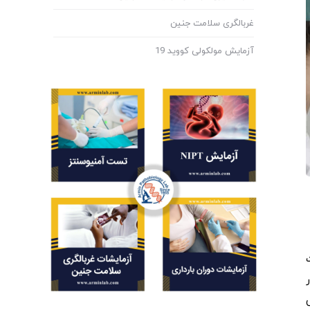
غربالگری سلامت جنین
آزمایش مولکولی کووید 19