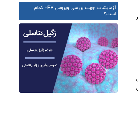
آزمایشات جهت بررسی ویروس HPV کدام
است؟