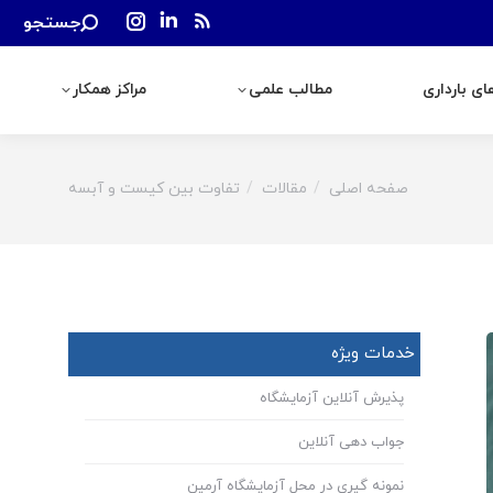
Search:
جستجو
رداری
مطالب علمی
مراکز همکار
Instagram
Linkedin
Rss
page
page
page
ی بارداری
مطالب علمی
مراکز همکار
opens
opens
opens
in
in
in
new
new
new
window
window
window
صفحه اصلی
مقالات
تفاوت بین کیست و آبسه
You are here:
خدمات ویژه
پذیرش آنلاین آزمایشگاه
جواب دهی آنلاین
نمونه گیری در محل آزمایشگاه آرمین