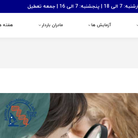
: 7 الی 16 | جمعه تعطیل
آزمایش ها
مادران باردار
هفته های با
آزمایش ها
مادران باردار
هفته ها