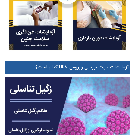
آزمایشات جهت بررسی ویروس HPV کدام است؟