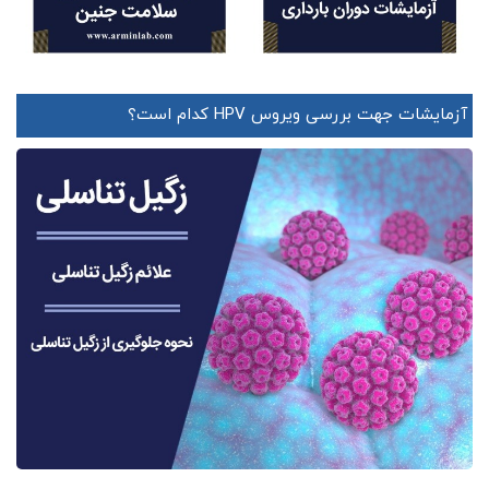
آزمایشات جهت بررسی ویروس HPV کدام است؟