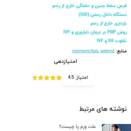
قرص سقط جنین و حاملگی خارج از رحم
دستگاه داخل رحمی (IUD)
بارداری خارج از رحم
روش PRP در درمان ناباروری و IVF
تفاوت IUI و IVF
منابع:
webmd
,
momjunction
امتیازدهی
امتیاز:
4.5
نوشته های مرتبط
علت ورم پا چیست؟