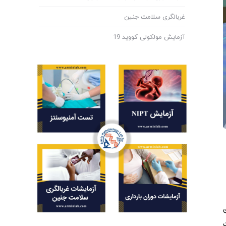
غربالگری سلامت جنین
آزمایش مولکولی کووید 19