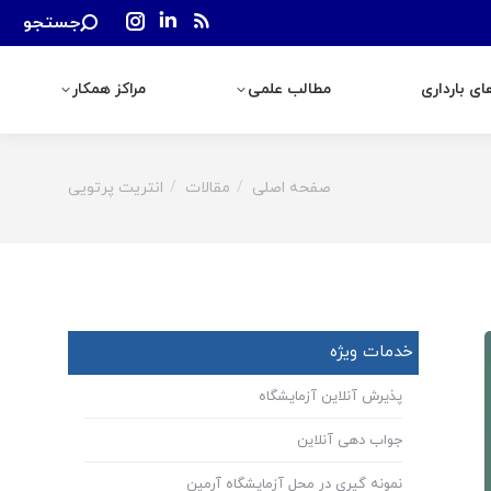
Search:
جستجو
رداری
مطالب علمی
مراکز همکار
Instagram
Linkedin
Rss
page
page
page
ی بارداری
مطالب علمی
مراکز همکار
opens
opens
opens
in
in
in
new
new
new
window
window
window
صفحه اصلی
مقالات
انتریت پرتویی
You are here:
خدمات ویژه
پذیرش آنلاین آزمایشگاه
جواب دهی آنلاین
نمونه گیری در محل آزمایشگاه آرمین