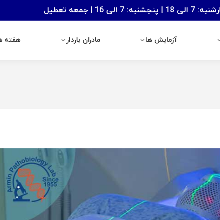
: 7 الی 16 | جمعه تعطیل
آزمایش ها
مادران باردار
هفته های با
آزمایش ها
مادران باردار
هفته ها