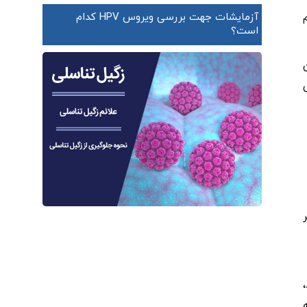
آزمایشات جهت بررسی ویروس HPV کدام
است؟