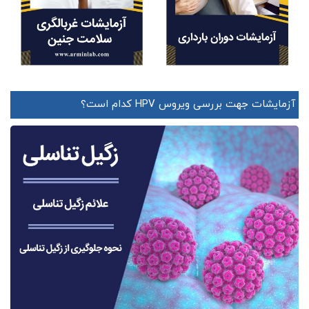
آزمایشات جهت بررسی ویروس HPV کدام است؟