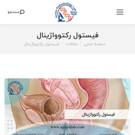
جستجو
Search:
فیستول رکتوواژینال
صفحه اصلی
مقالات
فیستول رکتوواژینال
You are here: