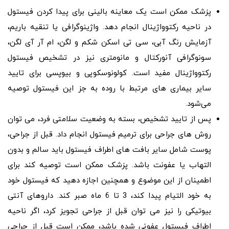
پزشک ممکن است یک معاینه بالینی برای پیدا کردن فیستول
در ناحیه رکتوواژینال انجام دهد. واژینوگرافی یا تنقیه باریم،
آزمایش رنگ آبی، سی تی اسکن شکم و لگن، ام آر آی لگن،
سونوگرافی آنورکتال و مانومتری نیز در تشخیص فیستول
رکتوواژینال مفید است. کولونوسکوپی و بیوپسی برای تایید
سایر بیماری های مرتبط با روده به جز این فیستول توصیه
می‌شود.
پس از تایید تشخیص، بسته به وضعیت سلامتی فرد، می توان
روش های جراحی برای ترمیم فیستول انجام داد. قبل از جراحی،
پوست شامل سایر بافت های اطراف فیستول باید سالم و بدون
التهاب یا عفونت باشد. پزشک ممکن است توصیه کند برای
اطمینان از این موضوع و همچنین اجازه دهید که فیستول خود
به خود التیام پیدا کند، 3 تا 6 ماه صبر کند. داروهای آنتی
بیوتیکی را نیز می توان قبل از جراحی تجویز کرد، اگر ناحیه
اطراف فیستول عفونی شده باشد، ممکن است قبل از جراحی