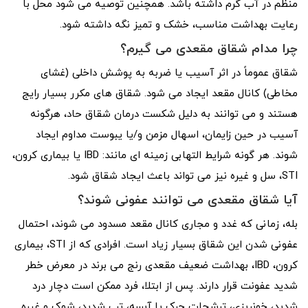
منظم در آب گرم داشته باشد. همچنین توصیه می شود محل با
رعایت بهداشت مناسب، خشک و تمیز نگه داشته شود.
چرا مدام شقاق مقعدی می گیرم؟
شقاق عموماً در اثر آسیب یا ضربه به پوشش داخلی (غشای
مخاطی) کانال مقعد ایجاد می شود. شقاق های مکرر بسیار رایج
هستند و می توانند به دلیل شکست درمان شقاق حاد، هرگونه
آسیب در حین زایمان، اسهال مزمن و/یا یبوست مداوم ایجاد
شوند. هر گونه شرایط التهابی زمینه ای مانند: IBD یا بیماری کرون،
STI، سل و غیره نیز می تواند باعث ایجاد شقاق شود.
آیا شقاق مقعدی می توانند عفونی شوند؟
بله، زمانی که غدد و مجاری کانال مقعد مسدود می شوند، احتمال
عفونی شدن این شقاق بسیار زیاد است. افرادی که از STI، بیماری
کرون، IBD، بهداشت ضعیف مقعدی رنج می برند در معرض خطر
شدید عفونت قرار دارند. پس از ابتلا، فرد ممکن است دچار درد
شدید، خونریزی، ترشحات چرک یا آبسه، تب شدید، شوک و غیره