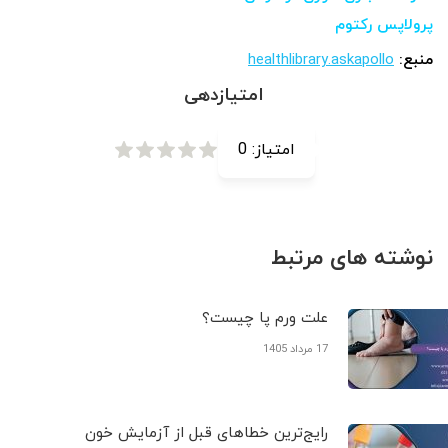
پرولاپس رکتوم
منبع:
healthlibrary.askapollo
امتیازدهی
امتیاز:
0
نوشته های مرتبط
علت ورم پا چیست؟
17 مرداد 1405
رایج‌ترین خطاهای قبل از آزمایش خون