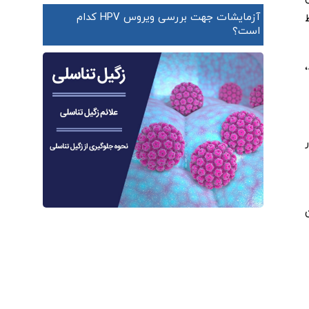
آزمایشات جهت بررسی ویروس HPV کدام
است؟
سین