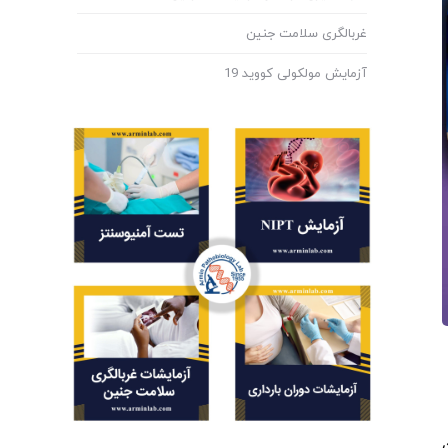
غربالگری سلامت جنین
آزمایش مولکولی کووید 19