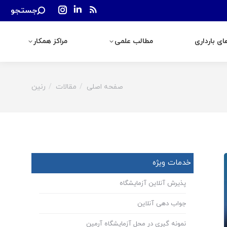
Search:
جستجو
رداری
مطالب علمی
مراکز همکار
Instagram
Linkedin
Rss
page
page
page
ی بارداری
مطالب علمی
مراکز همکار
opens
opens
opens
in
in
in
new
new
new
window
window
window
صفحه اصلی
مقالات
رنین
You are here:
خدمات ویژه
پذیرش آنلاین آزمایشگاه
جواب دهی آنلاین
نمونه گیری در محل آزمایشگاه آرمین