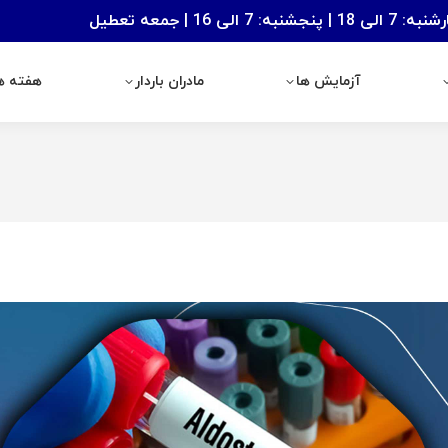
: 7 الی 16 | جمعه تعطیل
آزمایش ها
مادران باردار
هفته های با
آزمایش ها
مادران باردار
هفته ها