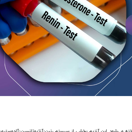
ته می‌شود. این آنزیم بخشی از سیستم رنین-آنژیوتانسین-آلدوسترون