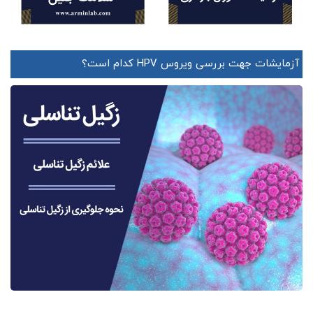
آزمایشات جهت بررسی ویروس HPV کدام است؟