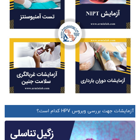
آزمایشات جهت بررسی ویروس HPV کدام است؟