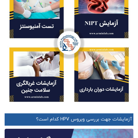
آزمایشات جهت بررسی ویروس HPV کدام است؟