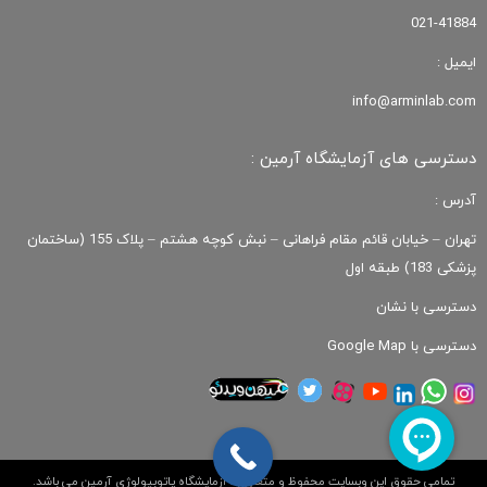
021-41884
ایمیل :
info@arminlab.com
دسترسی های آزمایشگاه آرمین :
آدرس :
تهران – خیابان قائم مقام فراهانی – نبش کوچه هشتم – پلاک 155 (ساختمان
پزشکی 183) طبقه اول
دسترسی با نشان
دسترسی با Google Map
تمامی حقوق این وبسایت محفوظ و متعلق به آزمایشگاه پاتوبیولوژی آرمین می باشد.