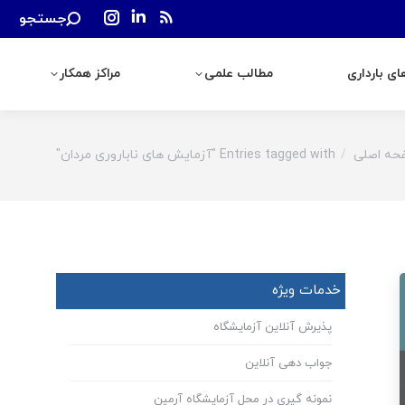
Search:
جستجو
رداری
مطالب علمی
مراکز همکار
Instagram
Linkedin
Rss
page
page
page
ی بارداری
مطالب علمی
مراکز همکار
opens
opens
opens
in
in
in
new
new
new
window
window
window
حه اصلی
Entries tagged with "آزمایش های ناباروری مردان"
You are
خدمات ویژه
پذیرش آنلاین آزمایشگاه
جواب دهی آنلاین
نمونه گیری در محل آزمایشگاه آرمین