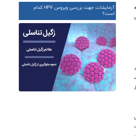
آزمایشات جهت بررسی ویروس HPV کدام
است؟