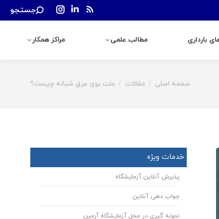
Search:
جستجو
رداری
مطالب علمی
مراکز همکار
Instagram
Linkedin
Rss
page
page
page
ی بارداری
مطالب علمی
مراکز همکار
opens
opens
opens
in
in
in
new
new
new
window
window
window
صفحه اصلی
مقالات
علت بوی عرق شبانه چیست؟
You are here:
خدمات ویژه
پذیرش آنلاین آزمایشگاه
جواب دهی آنلاین
نمونه گیری در محل آزمایشگاه آرمین