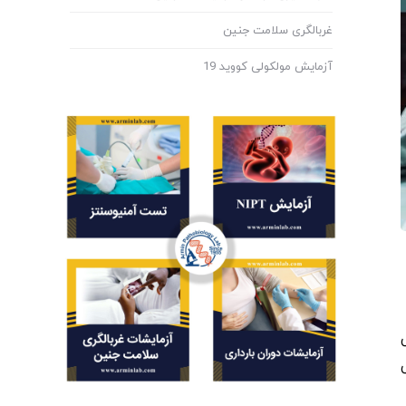
غربالگری سلامت جنین
آزمایش مولکولی کووید 19