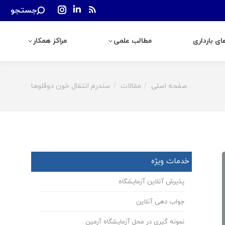
Search:
جستجو
رداری
مطالب علمی
مراکز همکار
Instagram
Linkedin
Rss
page
page
page
ی بارداری
مطالب علمی
مراکز همکار
opens
opens
opens
in
in
in
new
new
new
window
window
window
صفحه اصلی
مقالات
سندرم انتقال خون دوقلوها
You are here:
خدمات ویژه
پذیرش آنلاین آزمایشگاه
جواب دهی آنلاین
نمونه گیری در محل آزمایشگاه آرمین