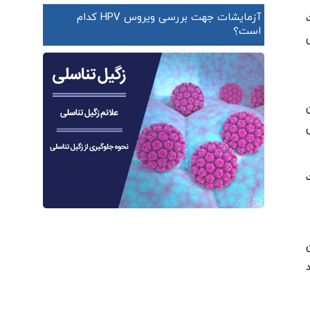
آزمایشات جهت بررسی ویروس HPV کدام
است؟