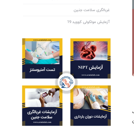
غربالگری سلامت جنین
آزمایش مولکولی کووید 19
ک