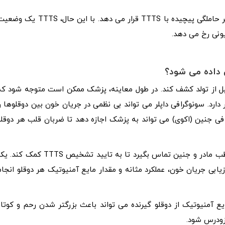
بارداری دوقلو یا چند قلوهای همسان، یک زن را در معرض خطر حاملگی پیچیده با TTTS قرار می دهد. با این حال، TTTS 
نی رخ می دهد.
 داده می شود؟
رافی معمول قبل از تولد کشف کند. در طول معاینه، پزشک ممکن است متوجه شود که
ارد. سونوگرافی داپلر می تواند بی نظمی در جریان خون بین دوقلوها را
 جنین (اکوی) می تواند به پزشک اجازه دهد تا ضربان قلب هر دوقلو
پزشک ممکن است درخواست MRI جنین کند یا با متخصص طب مادر و جنین تماس بگیرد تا به تایید تشخیص TTTS کمک ک
ابی جریان خون، عملکرد مثانه و مقدار مایع آمنیوتیک هر دوقلو انجام
 آمنیوتیک از دوقلو گیرنده می تواند باعث بزرگتر شدن رحم و کوتاه
زودرس شود.