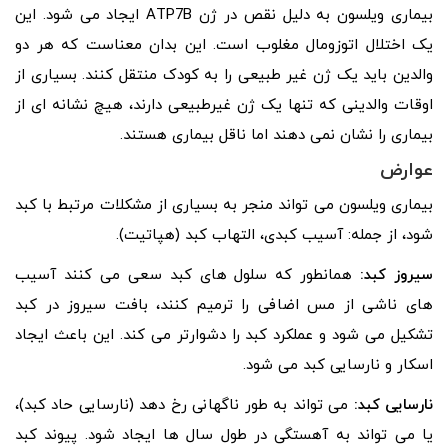
بیماری ویلسون به دلیل نقص در ژن ATP7B ایجاد می شود. این
یک اختلال اتوزومال مغلوب است. این بدان معناست که هر دو
والدین باید یک ژن غیر طبیعی را به کودک منتقل کنند. بسیاری از
اوقات والدینی که تنها یک ژن غیرطبیعی دارند، هیچ نشانه ای از
بیماری را نشان نمی دهند اما ناقل بیماری هستند.
عوارض
بیماری ویلسون می تواند منجر به بسیاری از مشکلات مرتبط با کبد
شود، از جمله: آسیب کبدی، التهاب کبد (هپاتیت).
سیروز کبد:
همانطور که سلول های کبد سعی می کنند آسیب
های ناشی از مس اضافی را ترمیم کنند، بافت سیروز در کبد
تشکیل می شود و عملکرد کبد را دشوارتر می کند. این باعث ایجاد
اسکار و نارسایی کبد می شود.
نارسایی کبد:
می تواند به طور ناگهانی رخ دهد (نارسایی حاد کبد)،
یا می تواند به آهستگی در طول سال ها ایجاد شود. پیوند کبد