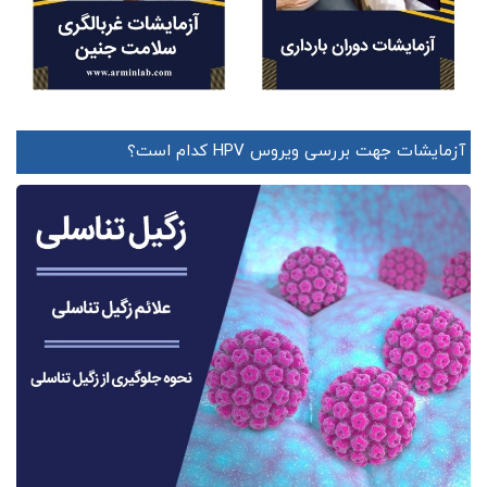
آزمایشات جهت بررسی ویروس HPV کدام است؟