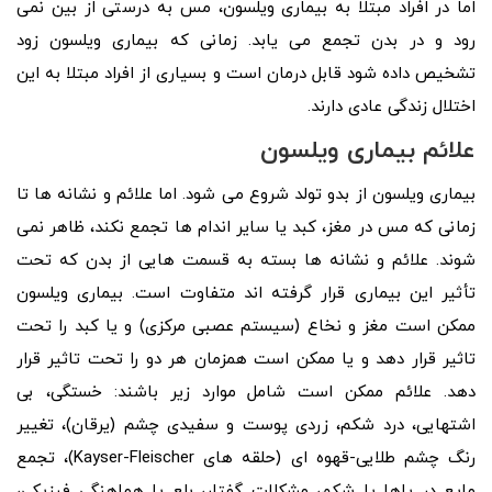
اما در افراد مبتلا به بیماری ویلسون، مس به درستی از بین نمی‌
رود و در بدن تجمع می‌ یابد. زمانی که بیماری ویلسون زود
تشخیص داده شود قابل درمان است و بسیاری از افراد مبتلا به این
اختلال زندگی عادی دارند.
علائم بیماری ویلسون
بیماری ویلسون از بدو تولد شروع می شود. اما علائم و نشانه ‌ها تا
زمانی که مس در مغز، کبد یا سایر اندام‌ ها تجمع نکند، ظاهر نمی‌
شوند. علائم و نشانه ها بسته به قسمت هایی از بدن که تحت
تأثیر این بیماری قرار گرفته اند متفاوت است. بیماری ویلسون
ممکن است مغز و نخاع (سیستم عصبی مرکزی) و یا کبد را تحت
تاثیر قرار دهد و یا ممکن است همزمان هر دو را تحت تاثیر قرار
دهد. علائم ممکن است شامل موارد زیر باشند: خستگی، بی
اشتهایی، درد شکم، زردی پوست و سفیدی چشم (یرقان)، تغییر
رنگ چشم طلایی-قهوه ای (حلقه های Kayser-Fleischer)، تجمع
مایع در پاها یا شکم، مشکلات گفتار، بلع یا هماهنگی فیزیکی،