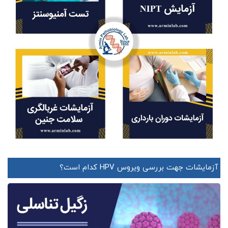
آزمایشات جهت بررسی ویروس HPV کدام است؟