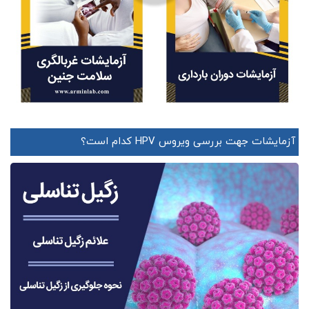
آزمایشات جهت بررسی ویروس HPV کدام است؟