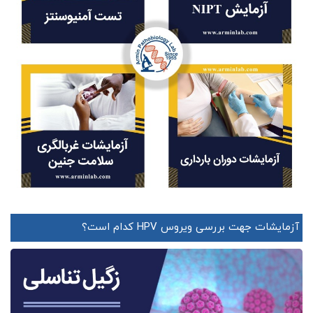
آزمایشات جهت بررسی ویروس HPV کدام است؟