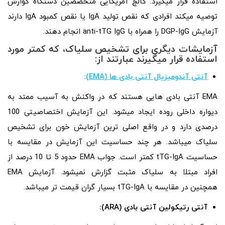
استفاده قرار میگیرد. کالج آمریکایی متخصصین دستگاه گوارش
توصیه میکند افرادی که نقص تولید IgA یا نقص کمبود IgA دارند
آزمایش DGP-IgG را همراه با anti-tTG IgG انجام دهند.
آزمایشات دیگری برای تشخیص سلیاک، که کمتر مورد
استفاده قرار میگیرند عبارتند از:
آنتی آندومیزیال آنتی‌ بادی‌ ها (EMA)
:
EMA آنتی‌ بادی‌ هایی هستند که در واکنش به آسیب ممتد به
دیواره داخلی روده ایجاد میشود. این آزمایش اختصاصیتی 100
درصدی دارد و در واقع اصلی ترین آزمایش خون برای تشخیص
سلیاک میباشد. هر چند حساسیت این آزمایش در مقایسه با
حساسیت tTG-IgA کمتر است. جواب EMA حدود 5 تا 10 درصد از
افراد مبتلا به سلیاک مثبت گزارش نمیشود. آزمایش EMA
همچنین در مقایسه با tTG-IgA بسیار گران قیمت تر میباشد.
آنتی رتیکولین آنتی‌ بادی (ARA):