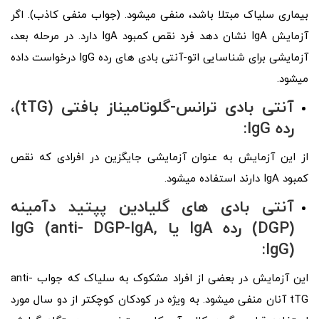
بیماری سلیاک مبتلا باشد، منفی میشود. (جواب منفی کاذب). اگر
آزمایش IgA نشان دهد فرد نقص کمبود IgA دارد. در مرحله بعد،
آزمایشی برای شناسایی اتو-آنتی‌ بادی‌ های رده IgG درخواست داده
میشود.
آنتی‌ بادی ترانس‌-گلوتامیناز بافتی (tTG)،
رده IgG
:
از این آزمایش به عنوان آزمایشی جایگزین در افرادی که نقص
کمبود IgA دارند استفاده میشود.
آنتی‌ بادی‌ های گلیادین پپتید دآمینه
(DGP) رده IgA یا IgG (anti- DGP-IgA,
:
IgG)
این آزمایش در بعضی از افراد مشکوک به سلیاک که جواب anti-
tTG آنان منفی میشود. به ویژه در کودکان کوچکتر از دو سال مورد