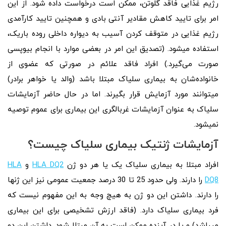
رژیم غذایی فاقد گلوتن، ممکن است درخواست داده شود. از این
امر برای تایید کاهش مقادیر آنتی‌ بادی و همچنین تایید کارآمدی
رژیم غذایی در متوقف کردن آسیب به دیواره داخلی روده باریک،
استفاده میشود. (تصدیق این امر در بعضی موارد با انجام بیوپسی
صورت می‌گیرد.) افراد فاقد علائم در صورتی که عضوی از
خانواده‌شان به بیماری سلیاک مبتلا باشد (والد یا خواهر برادر)
میتوانند مورد آزمایش قرار بگیرند. اما در حال حاضر آزمایشات
سلیاک به عنوان آزمایشات غربالگری این بیماری برای عموم توصیه
نمیشود.
آزمایشات ژنتیک بیماری سلیاک چیست؟
افراد مبتلا به بیماری سلیاک یک یا هر دو ژن
HLA DQ2
و
HLA
DQ8
را دارند. ولی حدود 25 تا 30 درصد جمعیت عمومی نیز این ژنها
را دارند. داشتن این دو ژن به هیچ وجه به این مفهوم نیست که
فرد بیماری سلیاک دارد. (فاقد ارزش تشخیصی برای این بیماری
میباشد) و یا در آینده ممکن است به آن مبتلا شود. داشتن این دو