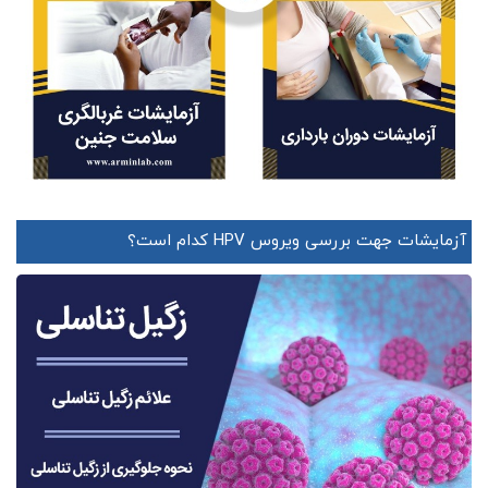
آزمایشات جهت بررسی ویروس HPV کدام است؟