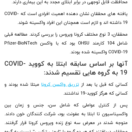
محافظت قابل توجهی در برابر ابتلای مجدد به این بیماری دارند.
یافته‌ های محققان نشان‌ دهنده اهمیت افرادی است که COVID-
19 داشته‌ اند و لازم است همچنان این افراد واکسینه شوند.
محققان، 3 نوع مختلف کرونا ویروس را بررسی کردند. مطالعه قبلی
شامل 104 کارمند OHSU بود که با واکسن Pfizer-BioNTech
COVID-19 واکسینه شده بودند.
آنها بر اساس سابقه ابتلا به کووید COVID-
19 به گروه هایی تقسیم شدند:
کسانی که قبل یا بعد از
تزریق واکسن کرونا
مبتلا شده بودند و
کسانی که هرگز کووید-19 نداشتند.
پس از کنترل عواملی که شامل سن، جنس و زمان بین
واکسیناسیون تا ابتلا به عفونت بود، شرکت‌ کنندگان خون دادند.
متوجه شدند در معرض سه نوع زنده ویروس کرونا قرار گرفتند.
محققان دریافتند که هر دو گروه با “ایمنی ترکیبی” نسبت به گروه