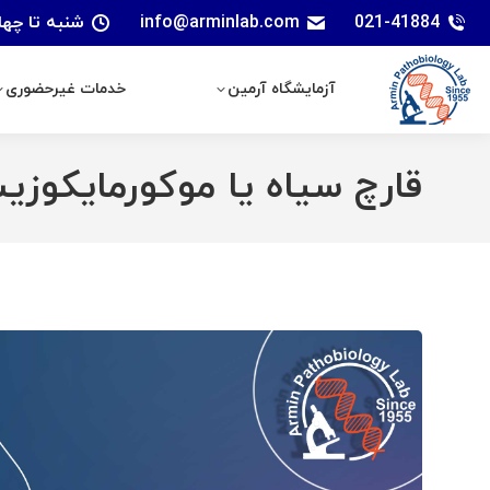
021-41884
info@arminlab.com
شنبه تا چهارشنبه: 7 الی 18 | پنجشنبه
آزمایشگاه آرمین
خدمات غیرحضوری
آزمایشگاه آرمین
خدمات غیرحضوری
قارچ سیاه یا موکورمایکوز