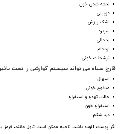
لخته شدن خون
دوبینی
اشک ریزش
سردرد
بدحالی
ازدحام
ترشحات خونی
قارچ سیاه می تواند سیستم گوارشی را تحت تاثیر قرا
اسهال
مدفوع خونی
حالت تهوع و استفراغ
استفراغ خون
درد شکم
اگر پوست آلوده باشد، ناحیه ممکن است تاول مانند، قرمز ی