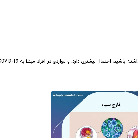
همچنین اگر آسیب پوستی مانند: سوختگی، بریدگی یا زخم داشته باشید، احتمال بیشتری دارد. و مواردی در افراد مبتلا ب