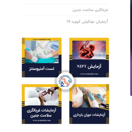
غربالگری سلامت جنین
آزمایش مولکولی کووید 19