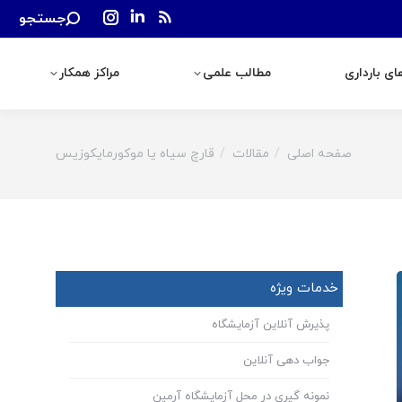
Search:
جستجو
رداری
مطالب علمی
مراکز همکار
Instagram
Linkedin
Rss
page
page
page
ی بارداری
مطالب علمی
مراکز همکار
opens
opens
opens
in
in
in
new
new
new
window
window
window
صفحه اصلی
مقالات
قارچ سیاه یا موکورمایکوزیس
You are here:
خدمات ویژه
پذیرش آنلاین آزمایشگاه
جواب دهی آنلاین
نمونه گیری در محل آزمایشگاه آرمین