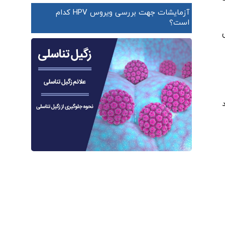
آزمایشات جهت بررسی ویروس HPV کدام
است؟