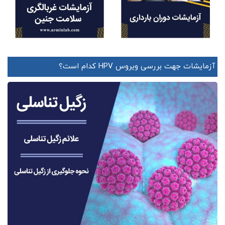
آزمایشات جهت بررسی ویروس HPV کدام است؟