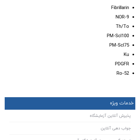
Fibrillarin
NOR-9
Th/To
PM-Scl100
PM-Scl75
Ku
PDGFR
Ro-52
خدمات ویژه
پذیرش آنلاین آزمایشگاه
جواب دهی آنلاین