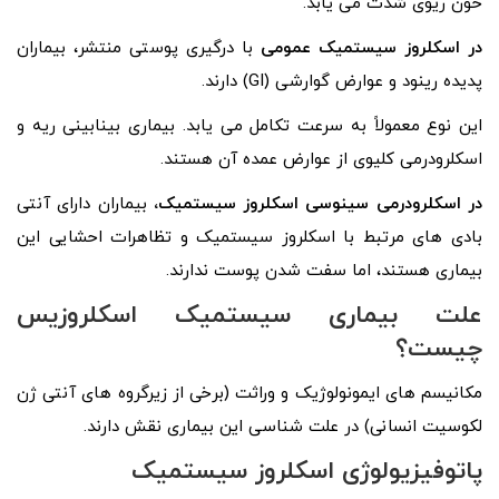
خون ریوی شدت می یابد.
در
اسکلروز سیستمیک عمومی
با درگیری پوستی منتشر، بیماران
پدیده رینود و عوارض گوارشی (GI) دارند.
این نوع معمولاً به سرعت تکامل می یابد. بیماری بینابینی ریه و
اسکلرودرمی کلیوی از عوارض عمده آن هستند.
در اسکلرودرمی سینوسی
اسکلروز سیستمیک،
بیماران دارای آنتی
بادی های مرتبط با اسکلروز سیستمیک و تظاهرات احشایی این
بیماری هستند، اما سفت شدن پوست ندارند.
علت بیماری سیستمیک اسکلروزیس
چیست؟
مکانیسم‌ های ایمونولوژیک و وراثت (برخی از زیرگروه‌ های آنتی ژن
لکوسیت انسانی) در علت شناسی این بیماری نقش دارند.
پاتوفیزیولوژی اسکلروز سیستمیک