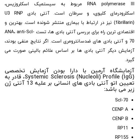
RNA polymerase III مربوط به سیستمیک اسکلروزیس،
اسکلرودرمای کلیوی، و سرطان است. آنتی بادی U3 RNP
(fibrillarin) نیز در ارتباط با بیماری منتشر شونده است. بهترین و
اقتصادی ترین راه برای بررسی آنتی بادی ها، تست ANA، anti-Scl-
70 و آنتی بادی های ضدسانترومری است. اگر نتایج منفی بودند،
آزمایش دیگر آنتی بادی ها بر اساس علائم بالینی صورت می
گیرد.
آزمایشگاه آرمین با دارا بودن آزمایش تخصصی
Systemic Sclerosis (Nucleoli) Profile (IgG)، قادر به
تعیین اتو آنتی بادی های انسانی بر علیه 13 آنتی ژن
زیر می باشد:
Scl-70
CENP A
CENP B
RP11
RP155