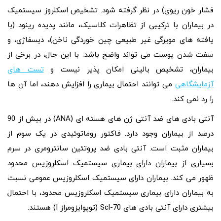
فشار خون ریوی) در نظر گرفته شود. تشخیص اسکلروز سیستمیک
در بیماران با ترکیبی از تظاهرات کلاسیک، مانند پدیده رینود (با
یافته های مویرگی غیر طبیعی چین خوردگی ناخن)، دیسفاژی، و
سفت شدن پوست می تواند واضح باشد. با این حال، در برخی از
بیماران، تشخیص بالینی امکان‌ پذیر نیست و
تست‌ های
آزمایشگاهی
می‌ توانند احتمال بیماری را افزایش دهند، اما آن ها
را رد نمی‌ کند.
آنتی بادی های ضد آنتی ژن های هسته ای (ANA) در بیش از 90
درصد از بیماران وجود دارد. فاکتور روماتوئیدی در یک سوم از
بیماران مثبت است. آنتی بادی ضد پروتئین سانترومری در سرم
بسیاری از بیماران دارای بیماری سیستمیک اسکلروزیس محدود
ظهور می کند. بیماران دارای سیستمیک اسکلروزیس عمومی نسبت
به بیماران دارای بیماری سیستمیک اسکلروزیس محدود، با احتمال
بیشتری دارای آنتی بادی های Scl-70 (توپوایزومراز I) هستند.