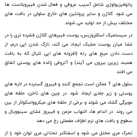
پاتوفیزیولوژی شامل آسیب عروقی و فعال شدن فیبروبلاست ها
می شود. کلاژن و سایر پروتئین های خارج سلولی در بافت های
مختلف بیش از حد تولید می شوند.
در سیستمیک اسکلروزیس، پوست فیبرهای کلاژن فشرده‌ تری را در
غشا میان پوست مشبک ایجاد می‌ کند، نازک شدن اپی درم، از
دست دادن میخ‌ های رته (افزونه‌ های اپی تلیال که به بافت
همبند زیرین بیرون می‌ آیند) و آتروفی زائده‌ های پوستی اتفاق
می افتد.
سلول های T ممکن است تجمع کنند و فیبروز گسترده در لایه های
پوستی و زیر جلدی ایجاد شود. در چین های ناخن، حلقه های
مویرگی گشاد می شوند و برخی از حلقه های میکروواسکولار از بین
می روند. در اندام‌ ها، التهاب مزمن و فیبروز غشای سینوویال و
سطوح و بافت‌ های نرم اطراف مفصلی رخ می‌ دهد.
تحرک مری مختل می شود و اسفنکتر تحتانی مری توان خود را از