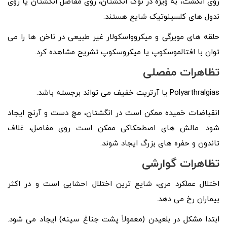
روی انگشت، به‌ ویژه در نوک انگشتان، روی مفاصل انگشتان یا روی
ندول‌ های کلسینوتیک شایع هستند.
حلقه های مویرگی و میکروواسکولار غیر طبیعی در ناخن ها را می
توان با افتالموسکوپ یا میکروسکوپ تشریح مشاهده کرد.
تظاهرات مفصلی
Polyarthralgias یا آرتریت خفیف می تواند برجسته باشد.
انقباضات خمیده ممکن است در انگشتان، مچ دست و آرنج ایجاد
شود. مالش های اصطحکاکی ممکن است روی مفاصل، غلاف
تاندون و حفره های بزرگ ایجاد شوند.
تظاهرات گوارشی
اختلال عملکرد مری، شایع ترین اختلال احشایی است و در اکثر
بیماران رخ می دهد.
ابتدا مشکل در بلعیدن (معمولاً پشت جناغ سینه) ایجاد می شود.