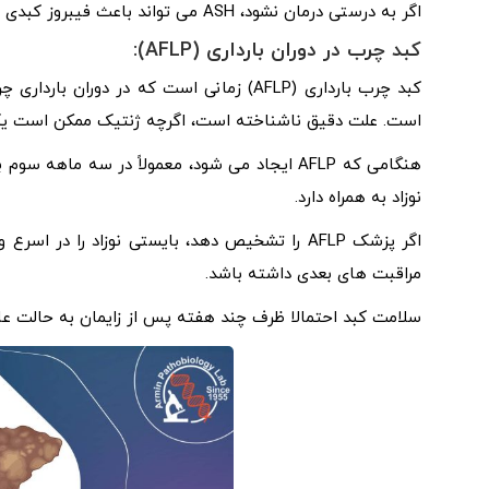
اگر به درستی درمان نشود، ASH می تواند باعث فیبروز کبدی شود. اسکار شدید کبد (سیروز) می تواند منجر به نارسایی کبد شود.
کبد چرب در دوران بارداری (AFLP):
کبد چرب بارداری (AFLP) زمانی است که در د
است. علت دقیق ناشناخته است، اگرچه ژنتیک ممکن است یک
هنگامی که AFLP ایجاد می شود، معمولاً در سه م
نوزاد به همراه دارد.
اگر پزشک AFLP را تشخیص دهد، بایستی نوزاد را در
مراقبت های بعدی داشته باشد.
سلامت کبد احتمالا ظرف چند هفته پس از زایمان به حالت عاد