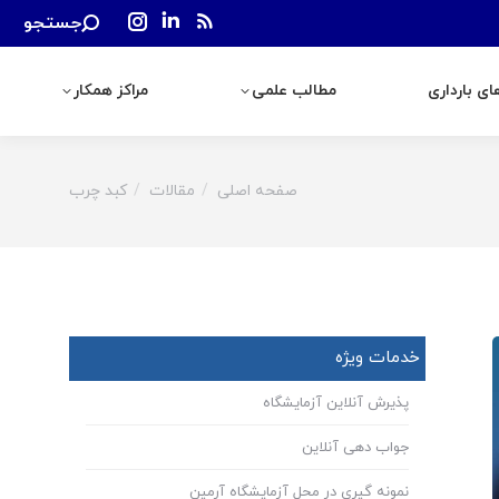
Search:
جستجو
رداری
مطالب علمی
مراکز همکار
Instagram
Linkedin
Rss
page
page
page
ی بارداری
مطالب علمی
مراکز همکار
opens
opens
opens
in
in
in
new
new
new
window
window
window
صفحه اصلی
مقالات
کبد چرب
You are here:
خدمات ویژه
پذیرش آنلاین آزمایشگاه
جواب دهی آنلاین
نمونه گیری در محل آزمایشگاه آرمین