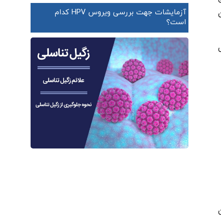
آزمایشات جهت بررسی ویروس HPV کدام
است؟
ن