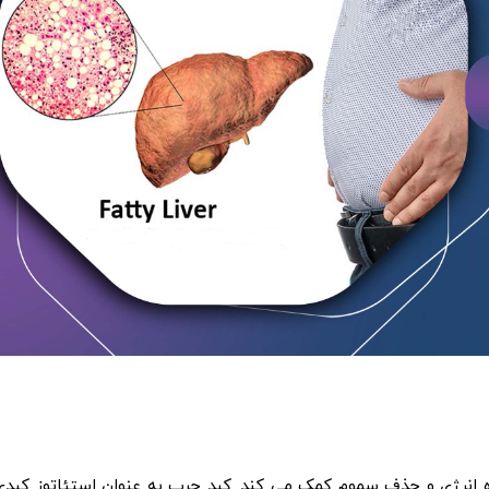
ه انرژی و حذف سموم کمک می کند. کبد چرب به عنوان استئاتوز کبدی