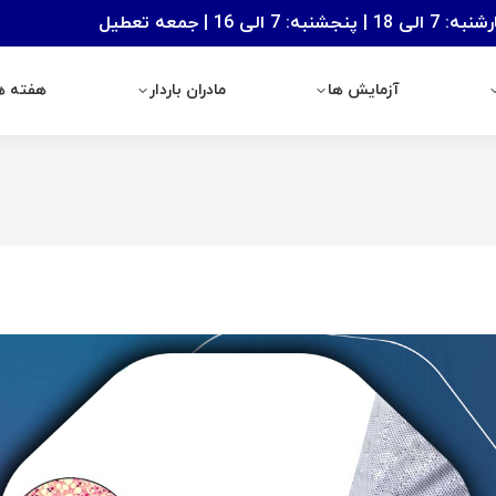
: 7 الی 16 | جمعه تعطیل
آزمایش ها
مادران باردار
هفته های با
آزمایش ها
مادران باردار
هفته ها