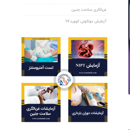
غربالگری سلامت جنین
آزمایش مولکولی کووید 19