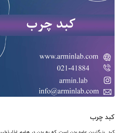
کبد چرب
کبد بزرگترین عضو بدن است. که به بدن در هضم غذا، ذخیر