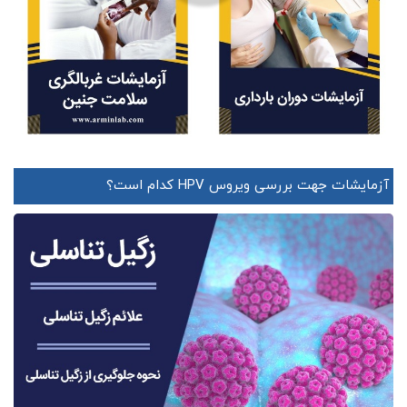
آزمایشات جهت بررسی ویروس HPV کدام است؟