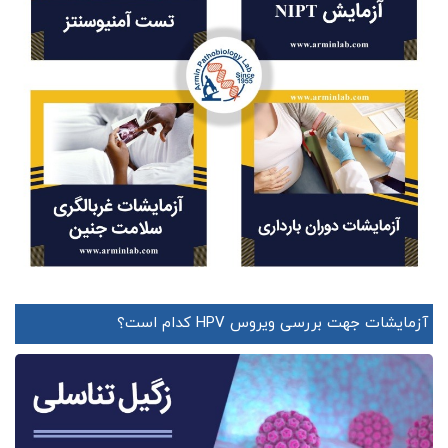
آزمایشات جهت بررسی ویروس HPV کدام است؟