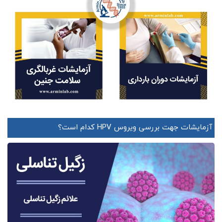
آزمایشات جهت بررسی ویروس HPV کدام است؟