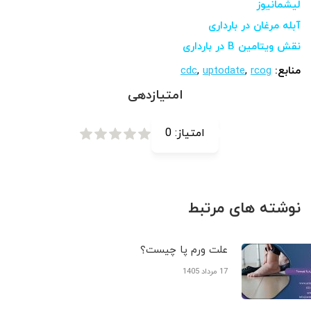
لیشمانیوز
آبله مرغان در بارداری
نقش ویتامین B در بارداری
منابع:
rcog
,
uptodate
,
cdc
امتیازدهی
امتیاز:
0
نوشته های مرتبط
علت ورم پا چیست؟
17 مرداد 1405