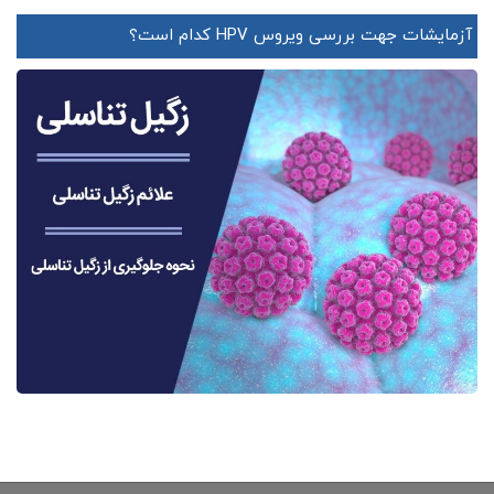
آزمایشات جهت بررسی ویروس HPV کدام است؟