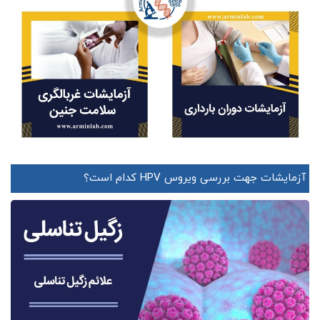
آزمایشات جهت بررسی ویروس HPV کدام است؟