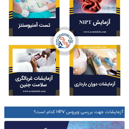
آزمایشات جهت بررسی ویروس HPV کدام است؟