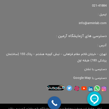
021-41884
ایمیل :
info@arminlab.com
دسترسی های آزمایشگاه آرمین :
آدرس :
تهران – خیابان قائم مقام فراهانی – نبش کوچه هشتم – پلاک 155 (ساختمان
پزشکی 183) طبقه اول
دسترسی با نشان
دسترسی با Google Map
تمامی حقوق این وبسایت محفوظ و متعلق به آزمایشگاه پاتوبیولوژی آرمین می باشد.