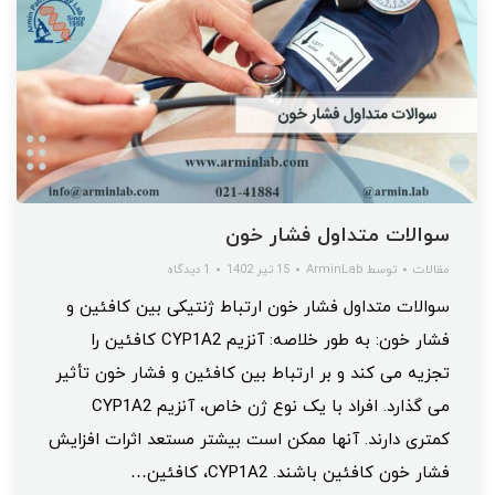
سوالات متداول فشار خون
مقالات
توسط
ArminLab
15 تیر 1402
1 دیدگاه
سوالات متداول فشار خون ارتباط ژنتیکی بین کافئین و
فشار خون: به طور خلاصه: آنزیم CYP1A2 کافئین را
تجزیه می کند و بر ارتباط بین کافئین و فشار خون تأثیر
می گذارد. افراد با یک نوع ژن خاص، آنزیم CYP1A2
کمتری دارند. آنها ممکن است بیشتر مستعد اثرات افزایش
فشار خون کافئین باشند. CYP1A2، کافئین…