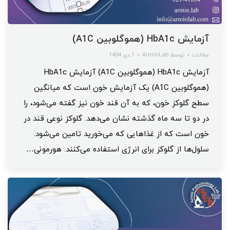
آزمایش HbA1c (هموگلوبین A1C)
مقالات
توسط
ArminLab
1 دی 1404
آزمایش HbA1c (هموگلوبین A1C) آزمایش HbA1c
(هموگلوبین A1C) یک آزمایش خون است که میانگین
سطح گلوکز خون، که به آن قند خون نیز گفته می‌شود، را
در دو تا سه ماه گذشته نشان می‌دهد. گلوکز نوعی قند در
خون است که از غذاهایی که می‌خورید تامین می‌شود.
سلول‌ها از گلوکز برای انرژی استفاده می‌کنند. هورمونی…