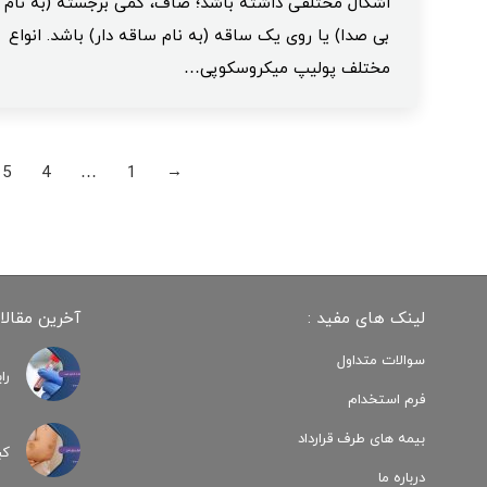
اشکال مختلفی داشته باشد؛ صاف، کمی برجسته (به نام
بی‌ صدا) یا روی یک ساقه (به نام ساقه‌ دار) باشد. انواع
مختلف پولیپ میکروسکوپی…
5
4
…
1
←
لینک های مفید :
آخرین مقالا
سوالات متداول
را
فرم استخدام
بیمه های طرف قرارداد
کب
درباره ما