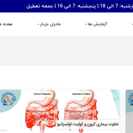
: 7 الی 16 | جمعه تعطیل
آزمایش ها
مادران باردار
هفته های با
آزمایش ها
مادران باردار
هفته ها