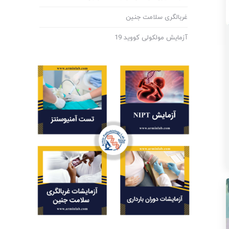
غربالگری سلامت جنین
آزمایش مولکولی کووید 19