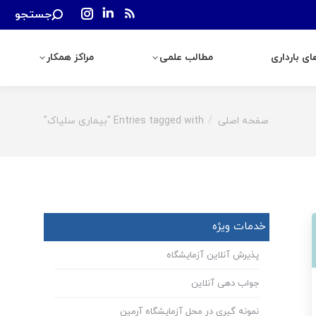
Search:
جستجو
رداری
مطالب علمی
مراکز همکار
Instagram
Linkedin
Rss
page
page
page
ی بارداری
مطالب علمی
مراکز همکار
opens
opens
opens
in
in
in
new
new
new
window
window
window
صفحه اصلی
Entries tagged with "بیماری سلیاک"
You are here:
خدمات ویژه
پذیرش آنلاین آزمایشگاه
جواب دهی آنلاین
نمونه گیری در محل آزمایشگاه آرمین