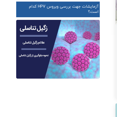
آزمایشات جهت بررسی ویروس HPV کدام
است؟