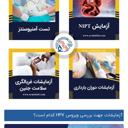
آزمایشات جهت بررسی ویروس HPV کدام است؟