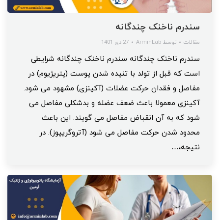
سندرم ناخنک چندگانه
مقالات
توسط
ArminLab
27 دی 1401
سندرم ناخنک چندگانه سندرم ناخنک چندگانه شرایطی
است که قبل از تولد با تنیده شدن پوست (پتریژیوم) در
مفاصل و فقدان حرکت عضلات (آکینزی) مشهود می شود.
آکینزی معمولا باعث ضعف عضله و بدشکلی مفاصل می
شود که به آن انقباض مفاصل می گویند. این باعث
محدود شدن حرکت مفاصل می شود (آتروگریپوز). در
نتیجه،…