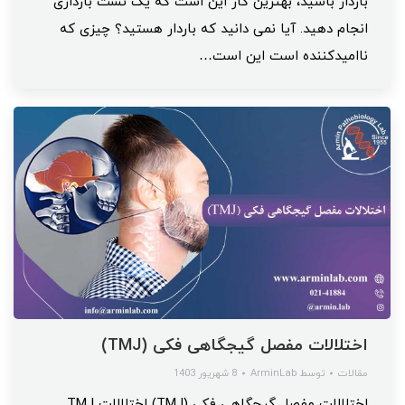
باردار باشید، بهترین کار این است که یک تست بارداری
انجام دهید. آیا نمی دانید که باردار هستید؟ چیزی که
ناامیدکننده است این است…
اختلالات مفصل گیجگاهی فکی (TMJ)
مقالات
توسط
ArminLab
8 شهریور 1403
اختلالات مفصل گیجگاهی فکی (TMJ) اختلالات TMJ