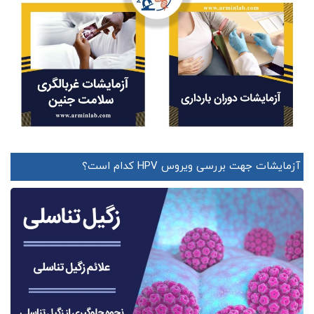
آزمایشات جهت بررسی ویروس HPV کدام است؟