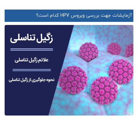
آزمایشات جهت بررسی ویروس HPV کدام است؟