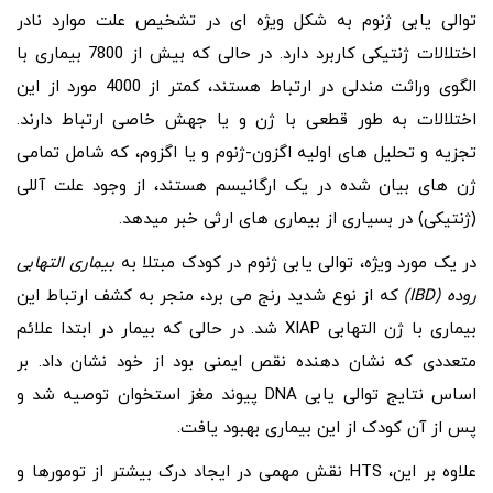
توالی یابی ژنوم به شکل ویژه ای در تشخیص علت موارد نادر
اختلالات ژنتیکی کاربرد دارد. در حالی که بیش از 7800 بیماری با
الگوی وراثت مندلی در ارتباط هستند، کمتر از 4000 مورد از این
اختلالات به طور قطعی با ژن و یا جهش خاصی ارتباط دارند.
تجزیه و تحلیل های اولیه اگزون-ژنوم و یا اگزوم، که شامل تمامی
ژن های بیان شده در یک ارگانیسم هستند، از وجود علت آللی
(ژنتیکی) در بسیاری از بیماری های ارثی خبر میدهد.
در یک مورد ویژه، توالی یابی ژنوم در کودک مبتلا به
بیماری التهابی
روده (IBD)
که از نوع شدید رنج می برد، منجر به کشف ارتباط این
بیماری با ژن التهابی XIAP شد. در حالی که بیمار در ابتدا علائم
متعددی که نشان دهنده نقص ایمنی بود از خود نشان داد. بر
اساس نتایج توالی یابی DNA پیوند مغز استخوان توصیه شد و
پس از آن کودک از این بیماری بهبود یافت.
علاوه بر این، HTS نقش مهمی در ایجاد درک بیشتر از تومورها و