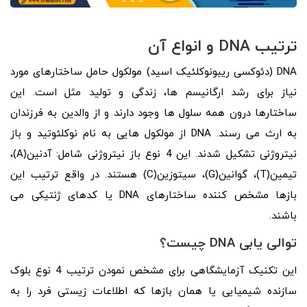
ترتیب
DNA
و انواع آن
DNA (دئوکسی ریبونوکلئیک اسید) مولکول حامل ساختارهای مورد
نیاز برای رشد ارگانیسم ها، زندگی و تولید مثل است. این
ساختارها درون همه سلول ها وجود دارند و از والدین به فرزندان
به ارث می رسند. DNA از مولکول هایی به نام نوکلئوتید و باز
نیتروژنی تشکیل شدند. این 4 نوع باز نیتروژنی شامل: آدنین(A)،
تیمین(T)، گوانین(G)، سیتوزین(C) هستند. در واقع ترتیب این
بازها مشخص کننده ساختارهای DNA یا کدهای ژنتیکی می
باشند.
توالی یابی
DNA
چیست؟
این تکنیک آزمایشگاهی برای مشخص نمودن ترتیب 4 نوع بلوک
سازنده شیمیایی یا همان بازها که اطلاعات زیستی فرد را به