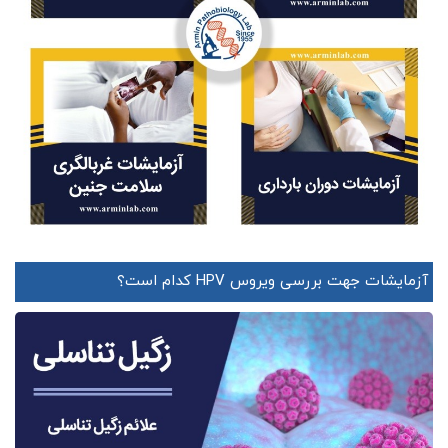
آزمایشات جهت بررسی ویروس HPV کدام است؟