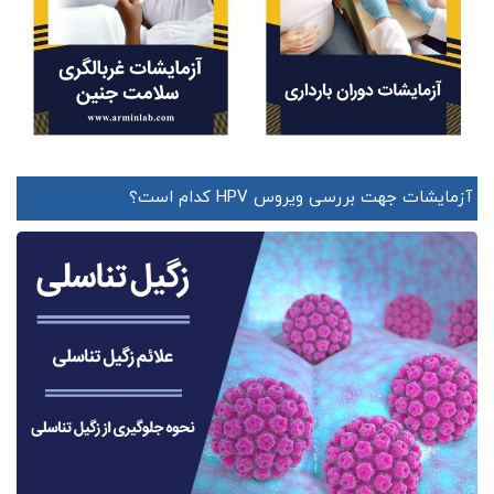
آزمایشات جهت بررسی ویروس HPV کدام است؟