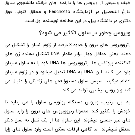
طیف وسیعی از ویروس ها را دارند». جان فرانک دانشجوی سابق
فارغ التحصیل در آزمایشگاه Feschotto و محقق کنونی فوق
دکتری در دانشگاه ییل، در این مطالعه نویسنده اول است.
ویروس چطور در سلول تکثیر می شود؟
رتروویروس های درون زا حدود 8 درصد از ژنوم انسان را تشکیل می
دهند. یعنی حداقل چهار برابر مقدار DNA تشکیل دهنده ژن های
کدکننده پروتئین ها. رتروویروس ها RNA خود را به سلول میزبان
وارد می کنند. این RNA به DNA تبدیل میشود و در ژنوم میزبان
ادغام میگردد. سپس سلول دستورالعمل های ژنتیکی را دنبال می
کند و ویروس بیشتری تولید می کند.
به این ترتیب، ویروس دستگاه رونویسی سلول را می رباید تا
خودش را تکثیر کند. معمولا رتروویروس های درون زا وارد سلول
های غیر جنسی میشوند. این سلول ها از یک نسل به نسل دیگر
منتقل نمیشوند. اما گاهی اوقات ممکن است وارد سلول های زایا