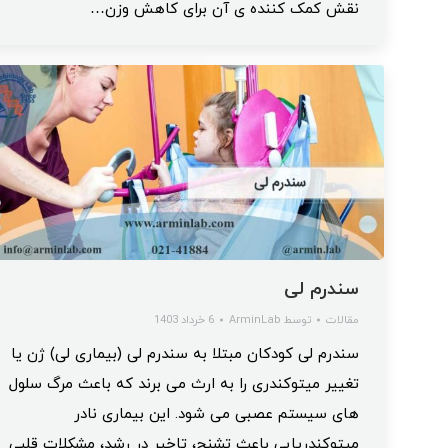
نقش کمک کننده ی آن برای کاهش وزن…
سندرم لی
مقالات
توسط
ArminLab
6 خرداد 1403
سندرم لی کودکان مبتلا به سندرم لی (بیماری لی) ژن یا
تغییر میتوکندری را به ارث می برند که باعث مرگ سلول
های سیستم عصبی می شود. این بیماری نادر
میتوکندریایی باعث تشنج، تاخیر در رشد، مشکلات قلبی