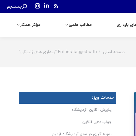
Search:
جستجو
رداری
مطالب علمی
مراکز همکار
Instagram
Linkedin
Rss
page
page
page
ی بارداری
مطالب علمی
مراکز همکار
opens
opens
opens
in
in
in
new
new
new
window
window
window
صفحه اصلی
Entries tagged with "بیماری های ژنتیکی"
You are here:
خدمات ویژه
پذیرش آنلاین آزمایشگاه
جواب دهی آنلاین
نمونه گیری در محل آزمایشگاه آرمین