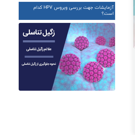
آزمایشات جهت بررسی ویروس HPV کدام
است؟