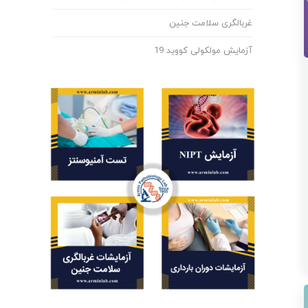
غربالگری سلامت جنین
آزمایش مولکولی کووید 19