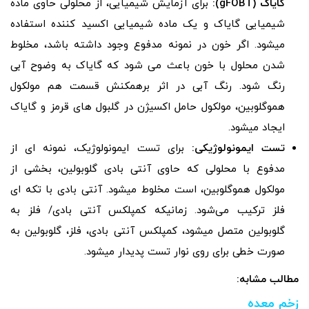
گایاک
(gFOBT):
برای آزمایش شیمیایی، از محلولی حاوی ماده
شیمیایی گایاک و یک ماده شیمیایی اکسید کننده استفاده
میشود. اگر خون در نمونه مدفوع وجود داشته باشد، مخلوط
شدن محلول با خون باعث می شود که گایاک به وضوح آبی
رنگ شود. رنگ آبی در اثر برهمکنش قسمت هم مولکول
هموگلوبین، مولکول حامل اکسیژن در گلبول های قرمز و گایاک
ایجاد میشود.
تست ایمونولوژیکی:
برای تست ایمونولوژیک، نمونه‌ ای از
مدفوع با محلولی که حاوی آنتی‌ بادی گلوبولین، بخشی از
مولکول هموگلوبین، است مخلوط میشود. آنتی بادی با تکه‌ ای
فلز ترکیب می‌شود. زمانیکه کمپلکس آنتی بادی/ فلز به
گلوبولین متصل میشود، کمپلکس آنتی بادی، فلز، گلوبولین به
صورت خطی برای روی نوار تست پدیدار میشود.
مطالب مشابه:
زخم معده