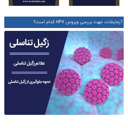
آزمایشات جهت بررسی ویروس HPV کدام است؟