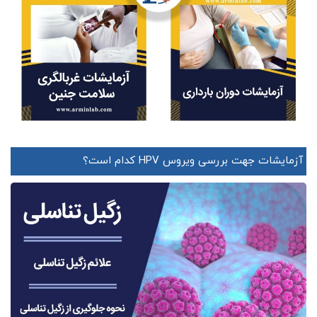
آزمایشات جهت بررسی ویروس HPV کدام است؟